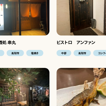
酒処 串丸
ビストロ アンファン
高知市
塩焼き
中部
高知市
コンフ