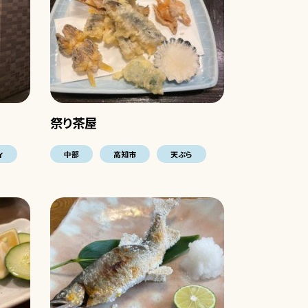
祭り茶屋
ィ
中部
高知市
天ぷら