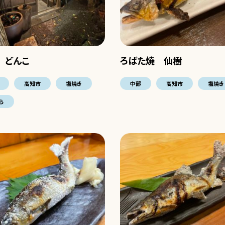
 どんこ
ろばた焼 仙樹
高知市
塩焼き
中部
高知市
塩焼き
ら