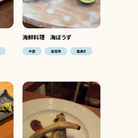
海鮮料理 海ぼうず
中部
高知市
塩焼き