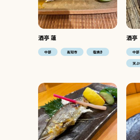
酒亭 蓮
酒亭
中部
高知市
塩焼き
中部
天ぷ