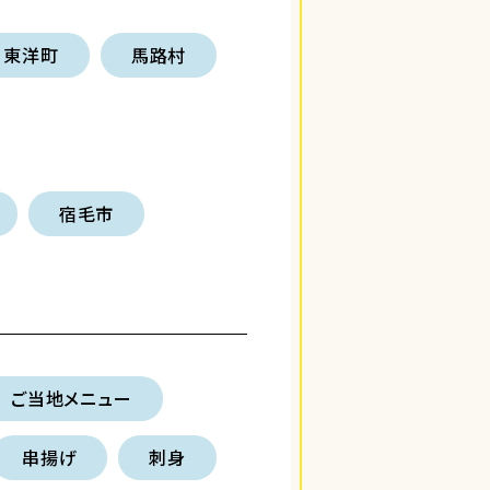
東洋町
馬路村
宿毛市
ご当地メニュー
串揚げ
刺身