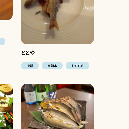
ととや
中部
高知市
おすすめ