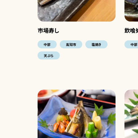
市場寿し
飲喰
中部
高知市
塩焼き
中部
天ぷら