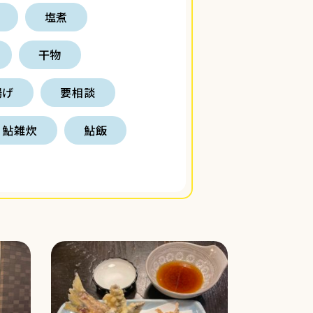
塩煮
干物
揚げ
要相談
鮎雑炊
鮎飯