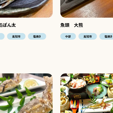
処ぽん太
魚頭 大熊
高知市
塩焼き
中部
高知市
塩焼き