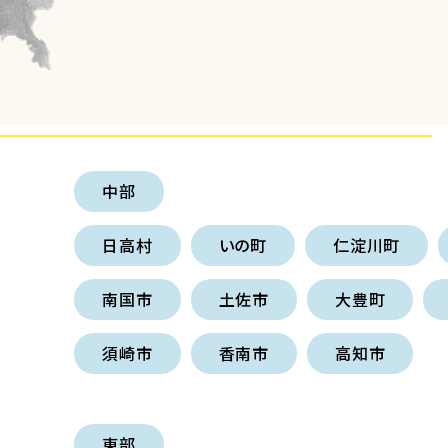
中部
日高村
いの町
仁淀川町
南国市
土佐市
大豊町
須崎市
香南市
高知市
東部