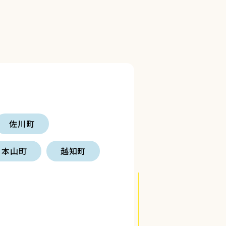
佐川町
本山町
越知町