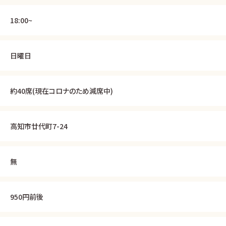
18:00~
日曜日
約40席(現在コロナのため減席中)
高知市廿代町7-24
無
950円前後