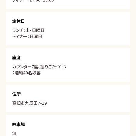
定休日
ランチ：土・日曜日
ディナー：日曜日
座席
カウンター7席、掘りごたつ1つ
2階約40名収容
住所
高知市九反田7-19
駐車場
無