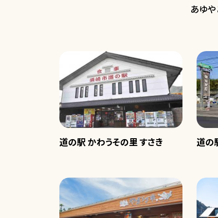
あゆや
道の駅 かわうその里 すさき
道の