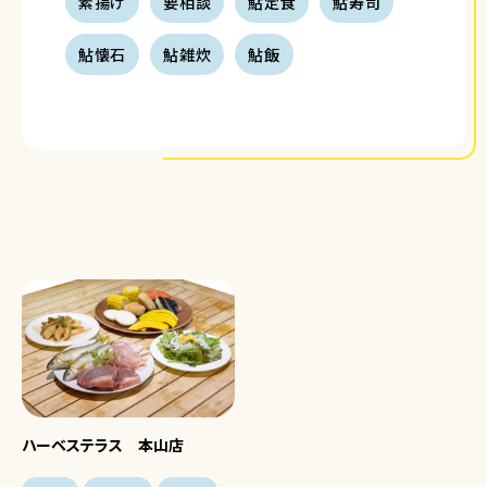
素揚げ
要相談
鮎定食
鮎寿司
鮎懐石
鮎雑炊
鮎飯
ハーベステラス 本山店