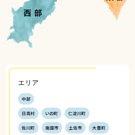
エリア
中部
日高村
いの町
仁淀川町
佐川町
南国市
土佐市
大豊町