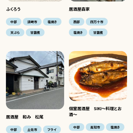
ふくろう
居酒屋森家
中部
須崎市
塩焼き
西部
四万十市
天ぷら
甘露煮
塩焼き
甘露煮
個室居酒屋 SIKI〜料理とお
酒〜
居酒屋 和み 松尾
中部
高知市
塩焼き
中部
土佐市
フライ