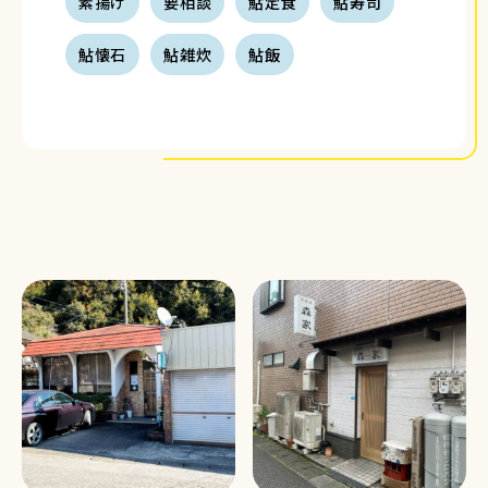
素揚げ
要相談
鮎定食
鮎寿司
鮎懐石
鮎雑炊
鮎飯