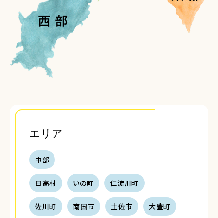
エリア
中部
日高村
いの町
仁淀川町
佐川町
南国市
土佐市
大豊町