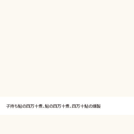
子持ち鮎の四万十煮、鮎の四万十煮、四万十鮎の燻製