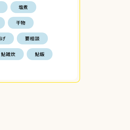
塩煮
干物
揚げ
要相談
鮎雑炊
鮎飯