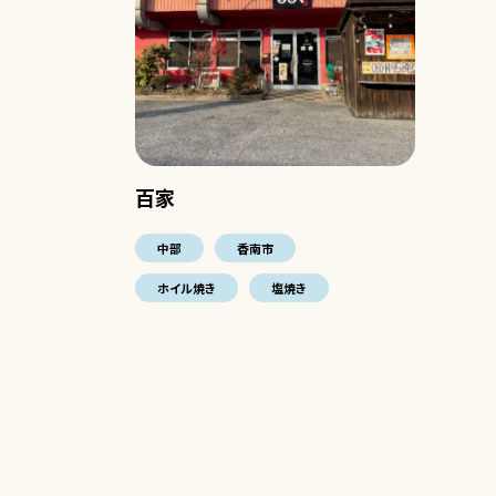
百家
中部
香南市
ホイル焼き
塩焼き