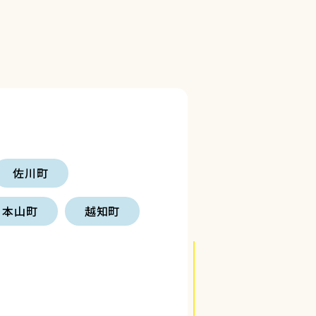
佐川町
本山町
越知町