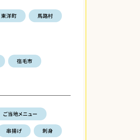
東洋町
馬路村
宿毛市
ご当地メニュー
串揚げ
刺身