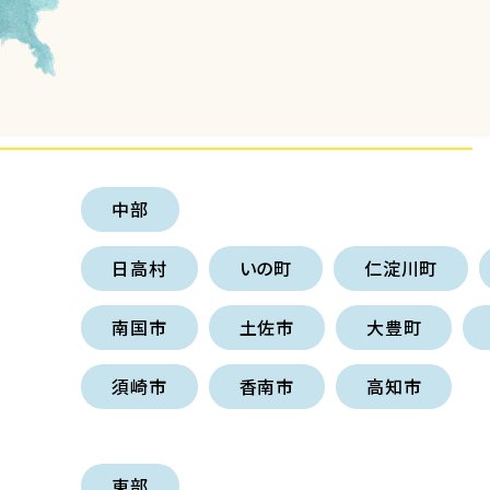
中部
日高村
いの町
仁淀川町
南国市
土佐市
大豊町
須崎市
香南市
高知市
東部