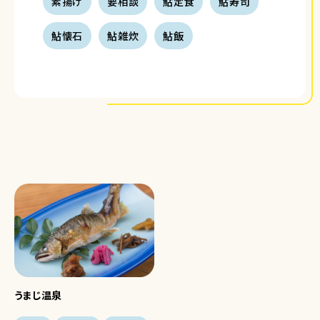
素揚げ
要相談
鮎定食
鮎寿司
鮎懐石
鮎雑炊
鮎飯
うまじ温泉