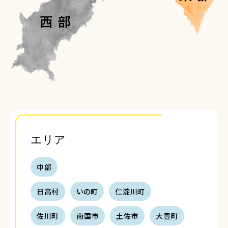
エリア
中部
日高村
いの町
仁淀川町
佐川町
南国市
土佐市
大豊町