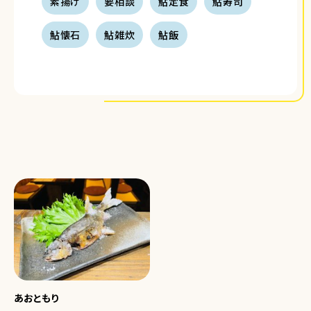
素揚げ
要相談
鮎定食
鮎寿司
鮎懐石
鮎雑炊
鮎飯
あおともり