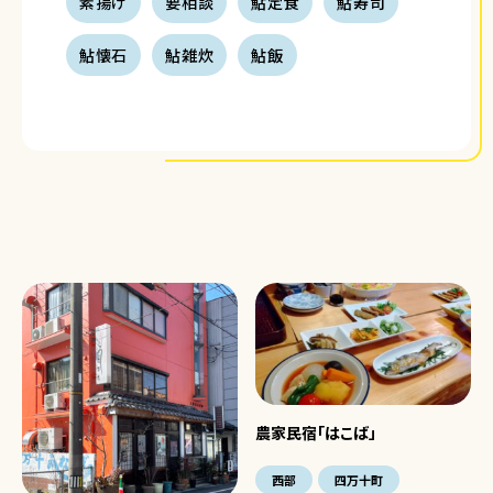
素揚げ
要相談
鮎定食
鮎寿司
鮎懐石
鮎雑炊
鮎飯
農家民宿「はこば」
西部
四万十町