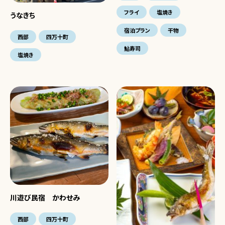
フライ
塩焼き
うなきち
宿泊プラン
干物
西部
四万十町
鮎寿司
塩焼き
川遊び民宿 かわせみ
西部
四万十町