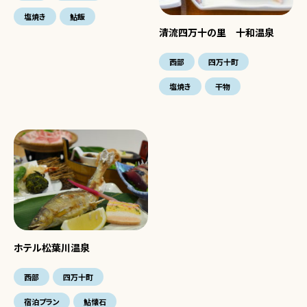
塩焼き
鮎飯
清流四万十の里 十和温泉
西部
四万十町
塩焼き
干物
ホテル松葉川温泉
西部
四万十町
宿泊プラン
鮎懐石