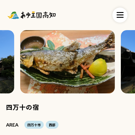
四万十の宿
AREA
四万十市
西部