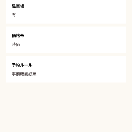
駐車場
有
価格帯
時価
予約ルール
事前確認必須