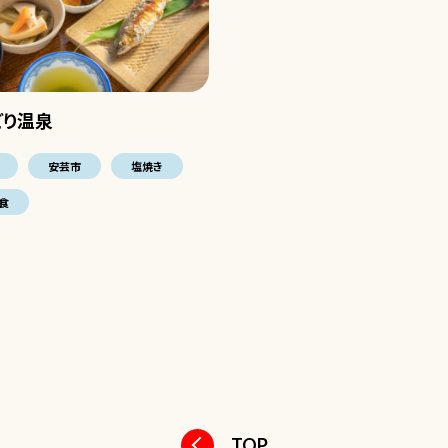
どり温泉
安芸市
塩焼き
食
TOP