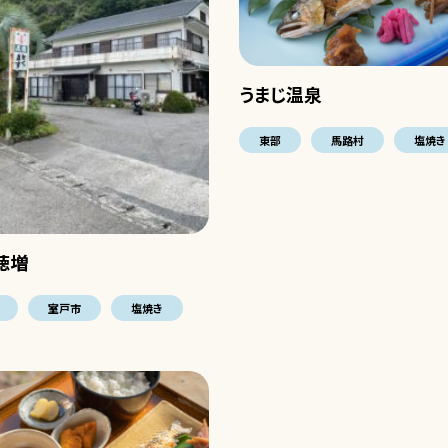
うまじ温泉
東部
馬路村
塩焼き
徳増
室戸市
塩焼き