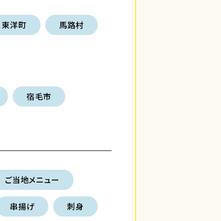
東洋町
馬路村
宿毛市
ご当地メニュー
串揚げ
刺身