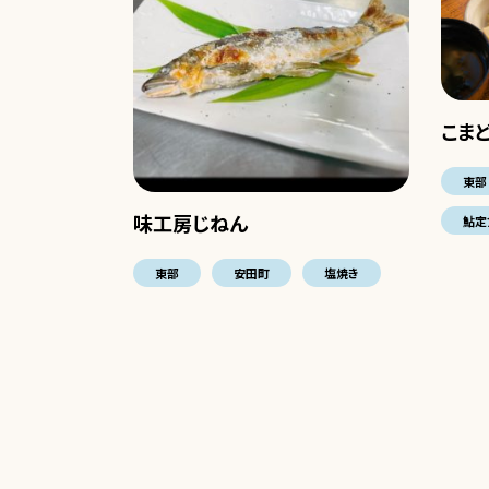
こま
東部
味工房じねん
鮎定
東部
安田町
塩焼き