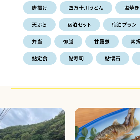
唐揚げ
四万十川うどん
塩焼き
天ぷら
宿泊セット
宿泊プラン
弁当
御膳
甘露煮
素
鮎定食
鮎寿司
鮎懐石