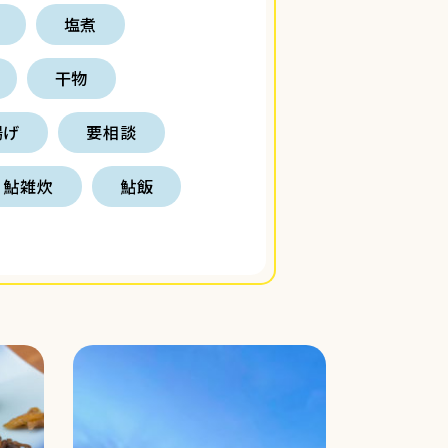
塩煮
干物
揚げ
要相談
鮎雑炊
鮎飯