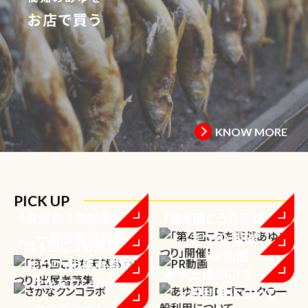
お店で買う
KNOW MORE
PICK UP
「清流めぐり利き鮎会」
「第４回こうち天然あゆ
一般参加者募集
まつり」開催！
「第４回こうち天然あゆ
PR動画
まつり」出展者募集
あゆ王国ロゴマークの
さかなクンコラボ
一般利用について