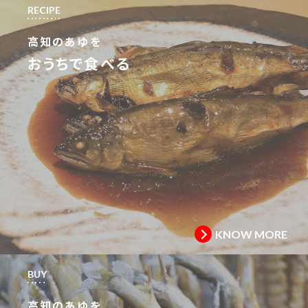
RECIPE
高知のあゆを
おうちで食べる
KNOW MORE
BUY
高知のあゆを