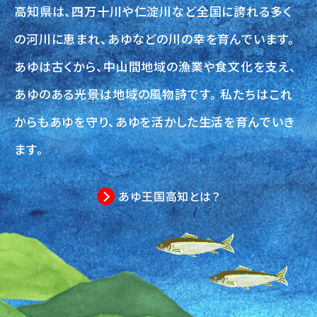
高知県は、四万十川や仁淀川など全国に誇れる多く
の河川に恵まれ、あゆなどの川の幸を育んでいます。
あゆは古くから、中山間地域の漁業や食文化を支え、
あゆのある光景は地域の風物詩です。
私たちはこれ
からもあゆを守り、あゆを活かした生活を育んでいき
ます。
あゆ王国高知とは？