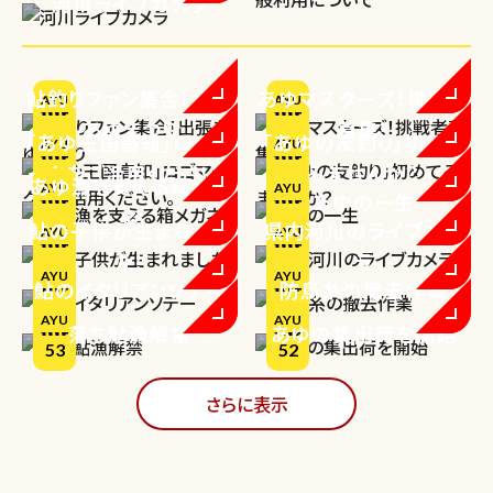
河川ライブカメラ
鮎釣りファン集合！出張
あゆマスターズ！挑戦者
AYU
AYU
あゆまつり
募集！
63
62
「あゆ王国高知」ロゴマ
「あゆの友釣り」初めて
AYU
AYU
ークをご活用ください。
みませんか？
61
60
あゆ漁を支える箱メガ
AYU
AYU
あゆの一生
ネ
59
58
鮎の子供が生まれまし
県内河川のライブカメ
AYU
AYU
た！
ラ
57
56
AYU
AYU
鮎のイタリアンソテー
防鳥糸の撤去作業
55
54
AYU
AYU
落ち鮎漁解禁
あゆの集出荷を開始
53
52
さらに表示