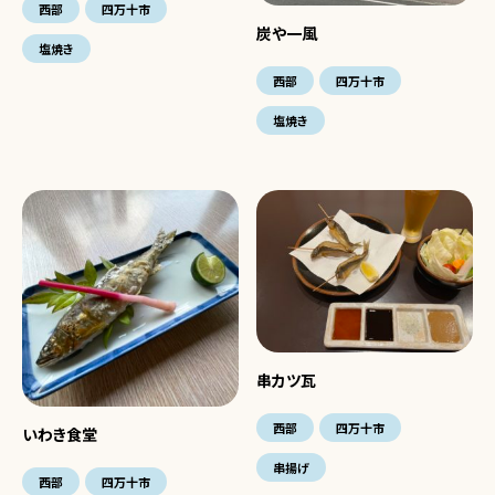
西部
四万十市
炭や一風
塩焼き
西部
四万十市
塩焼き
串カツ瓦
西部
四万十市
いわき食堂
串揚げ
西部
四万十市