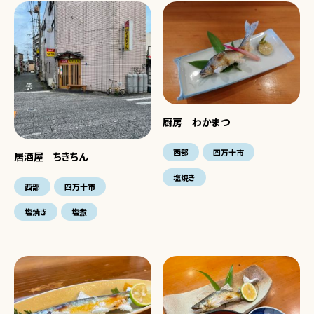
厨房 わかまつ
西部
四万十市
居酒屋 ちきちん
塩焼き
西部
四万十市
塩焼き
塩煮