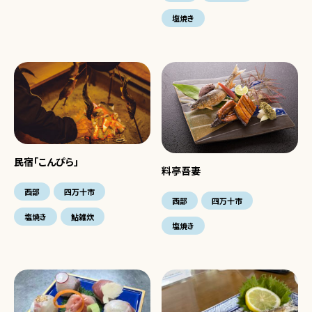
塩焼き
民宿「こんぴら」
料亭吾妻
西部
四万十市
西部
四万十市
塩焼き
鮎雑炊
塩焼き