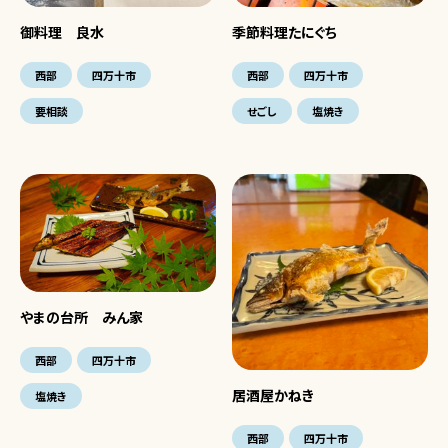
御料理 良水
季節料理たにぐち
西部
四万十市
西部
四万十市
要相談
せごし
塩焼き
やまの台所 みん家
西部
四万十市
居酒屋かねき
塩焼き
西部
四万十市