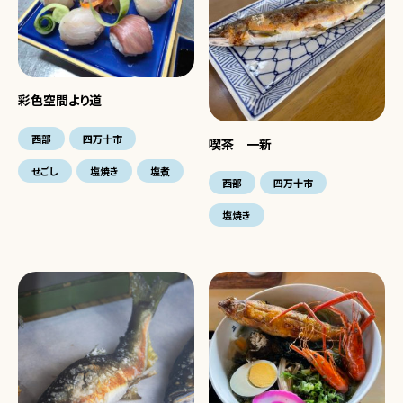
彩色空間より道
西部
四万十市
喫茶 一新
せごし
塩焼き
塩煮
西部
四万十市
塩焼き