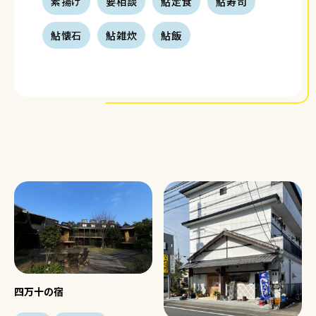
素揚げ
要相談
鮎定食
鮎寿司
鮎懐石
鮎雑炊
鮎飯
四万十の宿