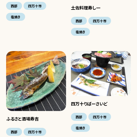
西部
四万十市
土佐料理寿し一
塩焼き
西部
四万十市
塩焼き
四万十りばーさいど
西部
四万十市
ふるさと酒場寿吉
塩焼き
西部
四万十市