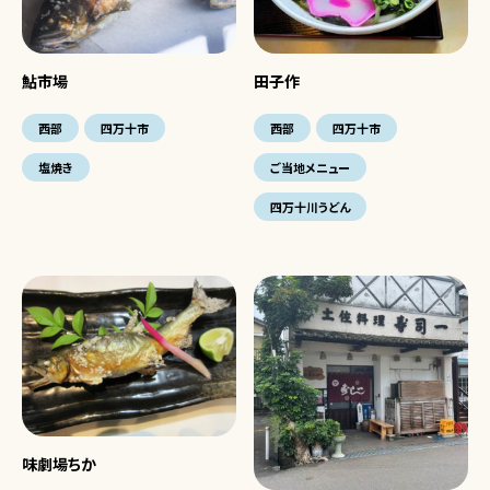
鮎市場
田子作
西部
四万十市
西部
四万十市
塩焼き
ご当地メニュー
四万十川うどん
味劇場ちか