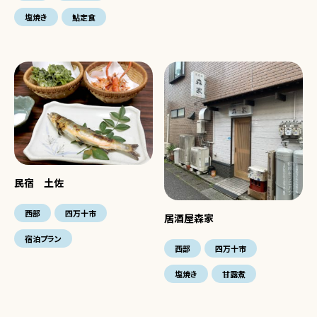
塩焼き
鮎定食
民宿 土佐
西部
四万十市
居酒屋森家
宿泊プラン
西部
四万十市
塩焼き
甘露煮