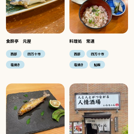
食酔亭 元屋
料理処 常連
西部
四万十市
西部
四万十市
塩焼き
塩焼き
鮎飯