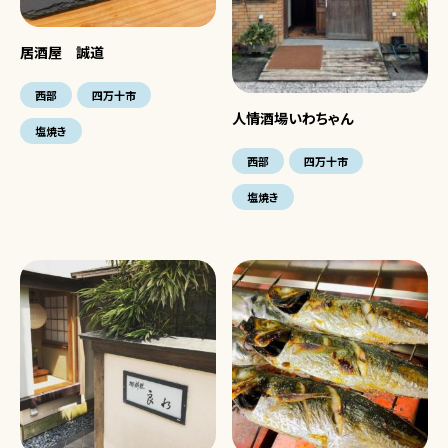
居酒屋 誠道
西部
四万十市
人情酒場いわちゃん
塩焼き
西部
四万十市
塩焼き