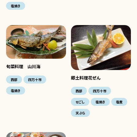
塩焼き
旬菜料理 山川海
郷土料理花ぜん
西部
四万十市
塩焼き
西部
四万十市
せごし
塩焼き
塩煮
天ぷら