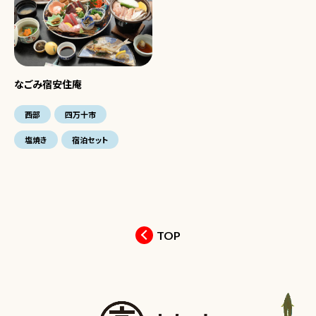
なごみ宿安住庵
西部
四万十市
塩焼き
宿泊セット
TOP